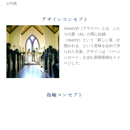
メモリアルアルバム
が可能
デザインコンセプト
AmarryI（アマリー）とは、ふた
りの愛（AI）の間に結婚
（marry）という「新しい道」が
開かれる、という意味を込めて作
られた言葉。デザインは「バージ
ンロード」を歩む新朗新婦をイメ
ージして。
指輪コンセプト