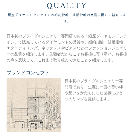
QUALITY
銀座ダイヤモンドシライシの婚約指輪・結婚指輪の品質に関して紹介しま
す。
日本初のブライダルジュエリー専門店である「銀座ダイヤモンドシラ
イシ」で販売しているダイヤモンドの品質や、婚約指輪・結婚指輪、
エタニティリング、ネックレスやピアスなどのファッションジュエリ
ーの品質を紹介します。先駆者だからこそお客様に寄り添い、お客様
の声を反映して、これまで取り組んできたことを紹介します。
ブランドコンセプト
銀
日本初のブライダルジュエリー専
門店であり、生涯に一度の尊い絆
や想いをかたちにした世界にひと
つのリングを提供します。