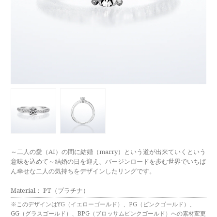
ラブレタージュエリー
商品クオリティ
クローズアップ
アニバーサリージュエリー
シライシについて
ダイヤモンドの品質
プロポーズアイテム
ダイヤモンド仕入れのこだわり
サービス
ブランドコンセプト
指輪の品質・特徴
お客様への想い
ニュース・フェア
シークレットストーン
ブライダルリングへの想い
レーザー刻印サービス
店舗のご案内
パイオニアの想い
ナノジュエリーコート
～二人の愛（AI）の間に結婚（marry）という道が出来ていくという
よくあるご質問
意味を込めて～結婚の日を迎え、バージンロードを歩む世界でいちば
パーフェクトフィットカウンセリング
ん幸せな二人の気持ちをデザインしたリングです。
永久保証サービス
リングコラム
Material： PT（プラチナ）
プロフェッショナルズ
セミ・フルオーダー
※このデザインはYG（イエローゴールド）、PG（ピンクゴールド）、
GG（グラスゴールド）、BPG（ブロッサムピンクゴールド）への素材変更