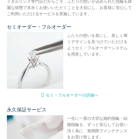
イダルリング専門店だからこそ、ふたりの想いが込められた指輪を綺
麗な状態で末永くお使いいただくことを大切にし、お客様に安心して
ご利用いただけるサービスを実施しています。
セミオーダー・フルオーダー
セ
ふたりの想いを形にし、美しく輝
くデザインを見つけていただける
ようセミ・フルオーダーシステム
を用意しています。
セミ・フルオーダーの詳細へ
永久保証サービス
永
一生に一度の大切な婚約指輪・結
婚指輪を、ずっと安心してお使い
頂く為に、無期限でメンテナンス
をお受け致します。